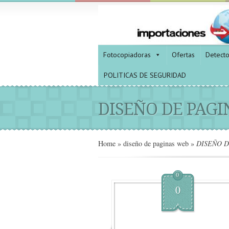
Fotocopiadoras
Ofertas
Detect
POLITICAS DE SEGURIDAD
DISEÑO DE PAG
Home
»
diseño de paginas web
»
DISEÑO D
0
0