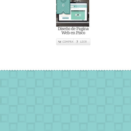
0
Diseño de Pagina
Web en Pisco
COMPRA
LEER