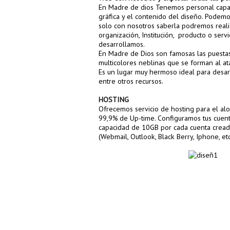
En Madre de dios Tenemos personal capacit
gráfica y el contenido del diseño. Podemos
solo con nosotros saberla podremos realiz
organización, Institución, producto o serv
desarrollamos.
En Madre de Dios son famosas las puestas
multicolores neblinas que se forman al ata
Es un lugar muy hermoso ideal para desar
entre otros recursos.
HOSTING
Ofrecemos servicio de hosting para el alo
99,9% de Up-time. Configuramos tus cuen
capacidad de 10GB por cada cuenta creada 
(Webmail, Outlook, Black Berry, Iphone, et