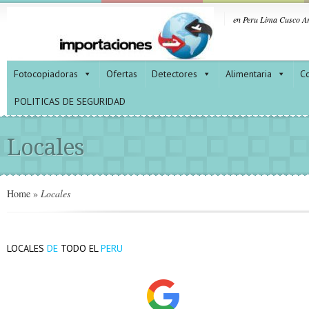
en Peru Lima Cusco Ar
Fotocopiadoras
Ofertas
Detectores
Alimentaria
Co
POLITICAS DE SEGURIDAD
Locales
Home
»
Locales
DE
PERU
LOCALES
TODO EL