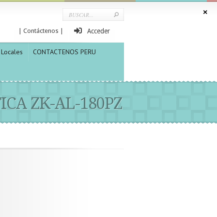
| Contáctenos |
Acceder
Locales
CONTACTENOS PERU
CA ZK-AL-180PZ