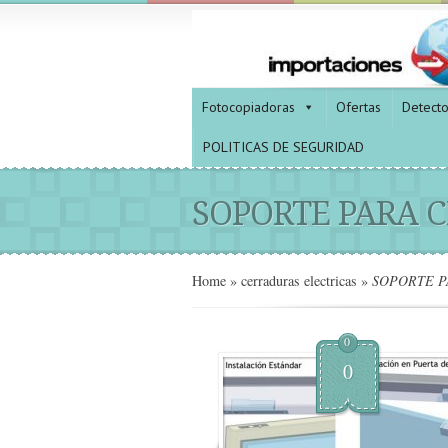
Fotocopiadoras
Ofertas
Detect
POLITICAS DE SEGURIDAD
SOPORTE PARA 
Home
»
cerraduras electricas
»
SOPORTE P
0
0