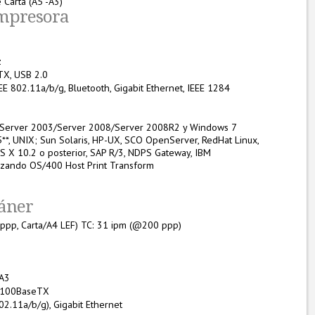
 Carta (A5 -A3)
Impresora
z
X, USB 2.0
EE 802.11a/b/g, Bluetooth, Gigabit Ethernet, IEEE 1284
 Server 2003/Server 2008/Server 2008R2 y Windows 7
**, UNIX; Sun Solaris, HP-UX, SCO OpenServer, RedHat Linux,
S X 10.2 o posterior, SAP R/3, NDPS Gateway, IBM
lizando OS/400 Host Print Transform
cáner
ppp, Carta/A4 LEF) TC: 31 ipm (@200 ppp)
/A3
/100BaseTX
02.11a/b/g), Gigabit Ethernet