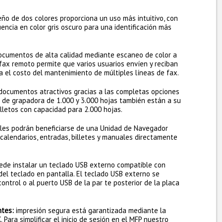
eño de dos colores proporciona un uso más intuitivo, con
uencia en color gris oscuro para una identificación más
ocumentos de alta calidad mediante escaneo de color a
l fax remoto permite que varios usuarios envíen y reciban
na el costo del mantenimiento de múltiples líneas de fax.
documentos atractivos gracias a las completas opciones
s de grapadora de 1.000 y 3.000 hojas también están a su
olletos con capacidad para 2.000 hojas.
les podrán beneficiarse de una Unidad de Navegador
e calendarios, entradas, billetes y manuales directamente
ede instalar un teclado USB externo compatible con
del teclado en pantalla. El teclado USB externo se
ontrol o al puerto USB de la par te posterior de la placa
ntes:
impresión segura está garantizada mediante la
Para simplificar el inicio de sesión en el MFP nuestro