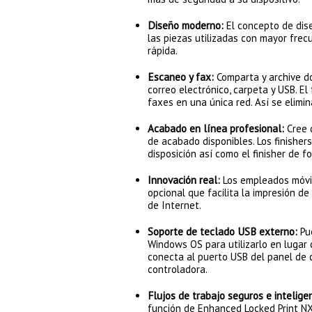
Diseño moderno:
El concepto de dis
las piezas utilizadas con mayor frec
rápida.
Escaneo y fax:
Comparta y archive d
correo electrónico, carpeta y USB. E
faxes en una única red. Así se elimi
Acabado en línea profesional:
Cree 
de acabado disponibles. Los finisher
disposición así como el finisher de f
Innovación real:
Los empleados móvi
opcional que facilita la impresión d
de Internet.
Soporte de teclado USB externo:
Pu
Windows OS para utilizarlo en lugar 
conecta al puerto USB del panel de c
controladora.
Flujos de trabajo seguros e intelige
función de Enhanced Locked Print NX. 