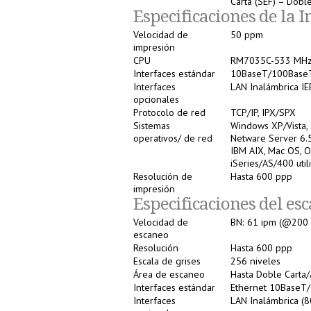
Carta (SEF) – Doble
Especificaciones de la 
Velocidad de
50 ppm
impresión
CPU
RM7035C-533 MH
Interfaces estándar
10BaseT/100BaseT
Interfaces
LAN Inalámbrica IE
opcionales
Protocolo de red
TCP/IP, IPX/SPX
Sistemas
Windows XP/Vista,
operativos/ de red
Netware Server 6.5
IBM AIX, Mac OS, O
iSeries/AS/400 uti
Resolución de
Hasta 600 ppp
impresión
Especificaciones del es
Velocidad de
BN: 61 ipm (@200 
escaneo
Resolución
Hasta 600 ppp
Escala de grises
256 niveles
Área de escaneo
Hasta Doble Carta
Interfaces estándar
Ethernet 10BaseT
Interfaces
LAN Inalámbrica (8