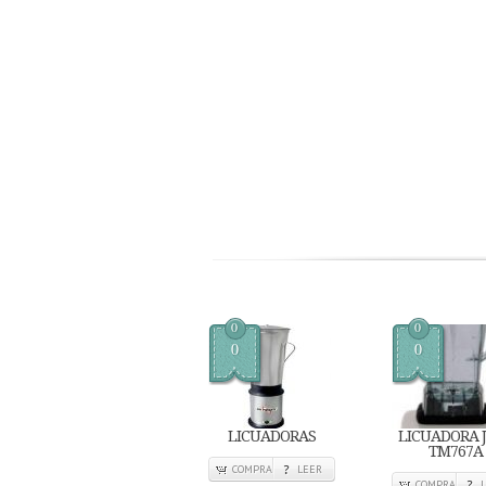
0
0
0
0
LICUADORAS
LICUADORA J
TM767A
COMPRA
LEER
COMPRA