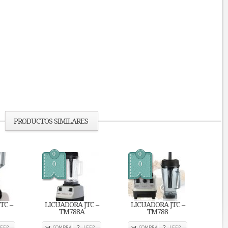
PRODUCTOS SIMILARES
0
0
0
0
TC –
LICUADORA JTC –
LICUADORA JTC –
TM788A
TM788
LEER
COMPRA
LEER
COMPRA
LEER