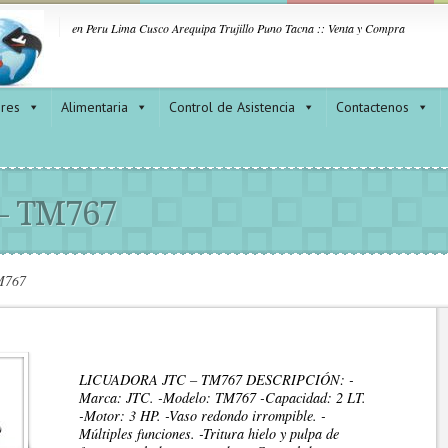
en Peru Lima Cusco Arequipa Trujillo Puno Tacna :: Venta y Compra
ores
Alimentaria
Control de Asistencia
Contactenos
– TM767
M767
LICUADORA JTC – TM767 DESCRIPCIÓN: -
Marca: JTC. -Modelo: TM767 -Capacidad: 2 LT.
-Motor: 3 HP. -Vaso redondo irrompible. -
Múltiples funciones. -Tritura hielo y pulpa de