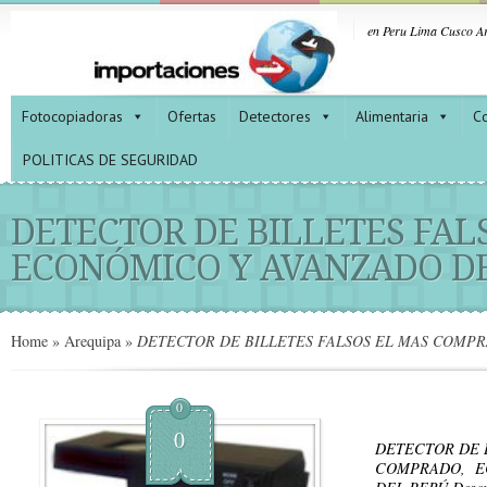
en Peru Lima Cusco Ar
Fotocopiadoras
Ofertas
Detectores
Alimentaria
Co
POLITICAS DE SEGURIDAD
DETECTOR DE BILLETES FAL
ECONÓMICO Y AVANZADO D
Home
»
Arequipa
»
DETECTOR DE BILLETES FALSOS EL MAS COMP
0
0
DETECTOR DE B
COMPRADO, E