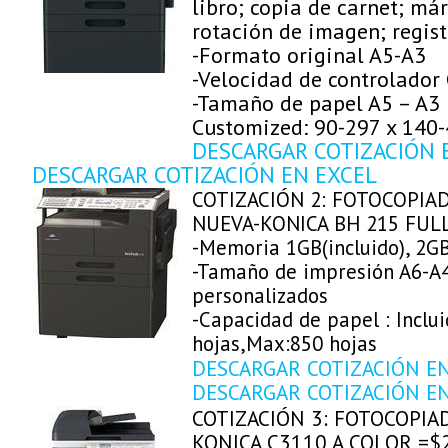
libro; copia de carnet; má
rotación de imagen; regis
-Formato original A5-A3
-Velocidad de controlado
-Tamaño de papel A5 – A3
Customized: 90-297 x 14
DESCARGAR COTIZACIÓN 
DESCARGAR COTIZACIÓN EN EXCEL
COTIZACIÓN 2: FOTOCOPIA
NUEVA-KONICA BH 215 FUL
-Memoria 1GB(incluido), 2GB
-Tamaño de impresión A6-A
personalizados
-Capacidad de papel : Inclu
hojas,Max:850 hojas
DESCARGAR COTIZACIÓN E
DESCARGAR COTIZACIÓN E
COTIZACIÓN 3: FOTOCOPIA
KONICA C3110 A COLOR =$