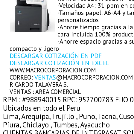
-Velocidad A4: 31 ppm en 
-Tamaños papel: A6-A4 y t
personalizados
-Ahorre tiempo gracias a la
cara incluida 100% product
-Ahorre espacio gracias a s
compacto y ligero
DESCARGAR COTIZACIÓN EN PDF
DESCARGAR COTIZACIÓN EN EXCEL
WWW.MACROCORPORACION.COM
CORREO:
VENTAS
@MACROCORPORACION.COM
RICARDO TALAVERA S.
VENTAS : AREA COMERCIAL
RPM : #988940015 RPC: 952700783 FIJO 
Ubicados en todo el Peru
Lima, Arequipa, Trujillo , Puno, Tacna, Cus
Piura, Chiclayo , Tumbes, Ayacucho
CUENTAS BANCARIAS DE INTEGRASAT SO