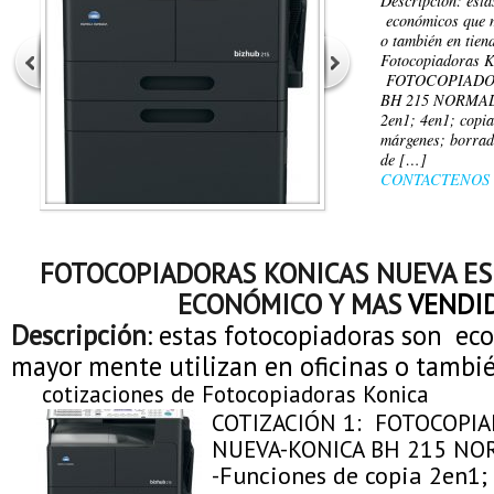
Descripción: esta
económicos que ma
o también en tien
Fotocopiadoras 
FOTOCOPIADO
BH 215 NORMAL=
2en1; 4en1; copia
márgenes; borrado
de […]
CONTACTENOS
FOTOCOPIADORAS KONICAS NUEVA E
ECONÓMICO Y MAS
VENDI
Descripción
: estas fotocopiadoras son e
mayor mente utilizan en oficinas o tambié
cotizaciones de Fotocopiadoras Konica
COTIZACIÓN 1: FOTOCOPI
NUEVA-KONICA BH 215 N
-Funciones de copia 2en1;