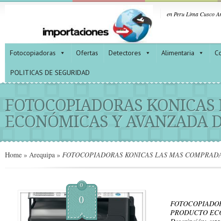
en Peru Lima Cusco Ar
Fotocopiadoras
Ofertas
Detectores
Alimentaria
Co
POLITICAS DE SEGURIDAD
FOTOCOPIADORAS KONICAS 
ECONÓMICAS Y AVANZADA D
Home
»
Arequipa
»
FOTOCOPIADORAS KONICAS LAS MAS COMPRADA
0
0
FOTOCOPIADOR
PRODUCTO EC