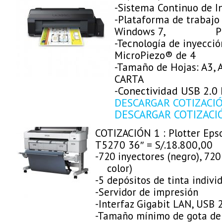
-Sistema Continuo de I
-Plataforma de trabajo
Windows 7, Profe
-Tecnología de inyecció
MicroPiezo® de 4 c
-Tamaño de Hojas: A3, A
CARTA
-Conectividad USB 2.0
DESCARGAR COTIZACI
DESCARGAR COTIZACI
COTIZACIÓN 1 : Plotter Eps
T5270 36″ = S/.18.800,00
-720 inyectores (negro), 7
color)
-5 depósitos de tinta indivi
-Servidor de impresión
-Interfaz Gigabit LAN, USB 2
-Tamaño mínimo de gota de 