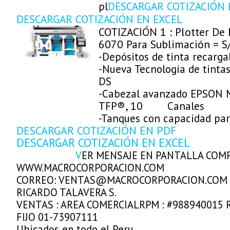
DESCARGAR COTIZACIÓN 
pl
DESCARGAR COTIZACIÓN EN EXCEL
COTIZACIÓN 1 : Plotter De
6070 Para Sublimación = S
-Depósitos de tinta recarga
-Nueva Tecnología de tint
DS
-Cabezal avanzado EPSON 
TFP®, 10 Canales
-Tanques con capacidad pa
DESCARGAR COTIZACIÓN EN PDF
DESCARGAR COTIZACIÓN EN EXCEL
V
ER MENSAJE EN PANTALLA COM
WWW.MACROCORPORACION.COM
CORREO: VENTAS@MACROCORPORACION.COM
RICARDO TALAVERA S.
VENTAS : AREA COMERCIALRPM : #988940015 
FIJO 01-73907111
Ubicados en todo el Peru