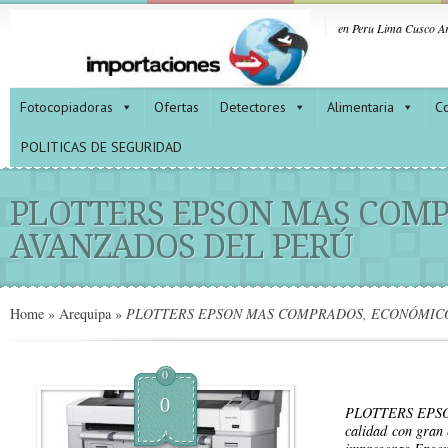
en Peru Lima Cusco Ar
Fotocopiadoras
Ofertas
Detectores
Alimentaria
Co
POLITICAS DE SEGURIDAD
PLOTTERS EPSON MAS COMP
AVANZADOS DEL PERÚ
Home
»
Arequipa
»
PLOTTERS EPSON MAS COMPRADOS, ECONÓMICO
0
0
PLOTTERS EPSON 
calidad con gran