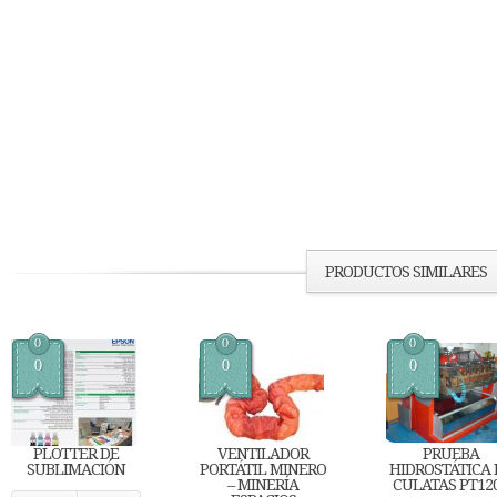
PRODUCTOS SIMILARES
0
0
0
0
0
0
PLOTTER DE
VENTILADOR
PRUEBA
SUBLIMACIÓN
PORTÁTIL MINERO
HIDROSTÁTICA 
– MINERÍA
CULATAS PT12