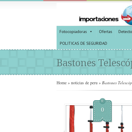
Fotocopiadoras
Ofertas
Detect
POLITICAS DE SEGURIDAD
Bastones Telescó
Home
»
noticias de peru
»
Bastones Telescóp
0
0