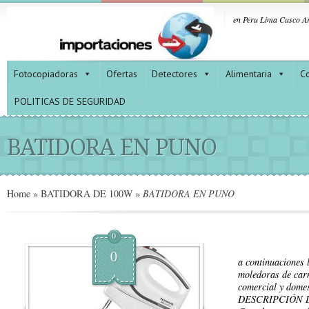
en Peru Lima Cusco Ar
Fotocopiadoras
Ofertas
Detectores
Alimentaria
Co
POLITICAS DE SEGURIDAD
BATIDORA EN PUNO
Home
»
BATIDORA DE 100W
»
BATIDORA EN PUNO
0
0
a continuaciones 
moledoras de car
comercial y dome
DESCRIPCIÓN 