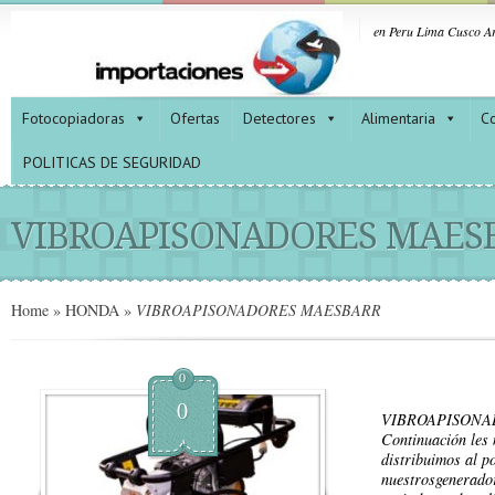
en Peru Lima Cusco Ar
Fotocopiadoras
Ofertas
Detectores
Alimentaria
Co
POLITICAS DE SEGURIDAD
VIBROAPISONADORES MAES
Home
»
HONDA
»
VIBROAPISONADORES MAESBARR
0
0
VIBROAPISONA
Continuación les 
distribuimos al p
nuestrosgenerador