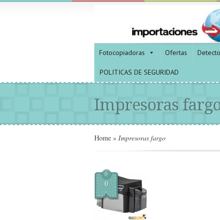
Fotocopiadoras
Ofertas
Detect
POLITICAS DE SEGURIDAD
Impresoras farg
Home
»
Impresoras fargo
0
0