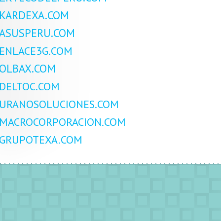
KARDEXA.COM
ASUSPERU.COM
ENLACE3G.COM
OLBAX.COM
DELTOC.COM
URANOSOLUCIONES.COM
MACROCORPORACION.COM
GRUPOTEXA.COM