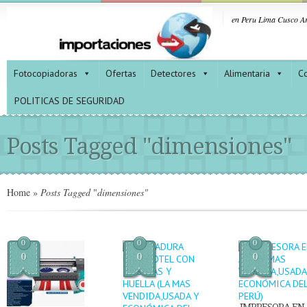
en Peru Lima Cusco Ar
Fotocopiadoras
Ofertas
Detectores
Alimentaria
Co
POLITICAS DE SEGURIDAD
Posts Tagged "dimensiones"
Home
»
Posts Tagged
"
dimensiones"
0
0
0
0
0
0