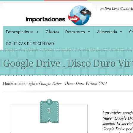
en Peru Lima Cusco Ar
Fotocopiadoras
Ofertas
Detectores
Alimentaria
Co
POLITICAS DE SEGURIDAD
Google Drive , Disco Duro Vir
Home
»
tecnologia
»
Google Drive , Disco Duro Virtual 2013
0
0
http://drive.goo
‘nube’ Google Dri
semana El servic
Google Drive podr