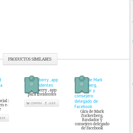
PRODUCTOS SIMILARES
0
0
0
0
Blackberry , app
para invidentes
cial :
COMPRA
LEER
en e-
e
Gira de Mark
Zuckerberg,
LEER
fundador y
consejero delegado
de Facebook