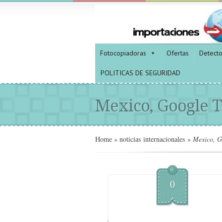
Fotocopiadoras
Ofertas
Detect
POLITICAS DE SEGURIDAD
Mexico, Google T
Home
»
noticias internacionales
»
Mexico, G
0
0