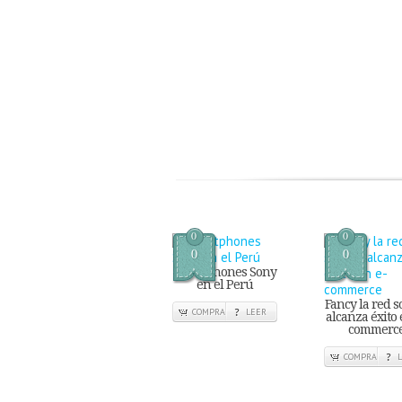
0
0
0
0
smartphones Sony
en el Perú
Fancy la red so
COMPRA
LEER
alcanza éxito 
commerc
COMPRA