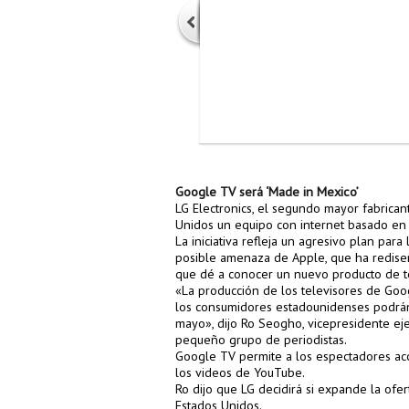
Google TV será ‘Made in Mexico’
LG Electronics, el segundo mayor fabrican
Unidos un equipo con internet basado en
La iniciativa refleja un agresivo plan par
posible amenaza de Apple, que ha redise
que dé a conocer un nuevo producto de tel
«La producción de los televisores de Go
los consumidores estadounidenses podrán
mayo», dijo Ro Seogho, vicepresidente eje
pequeño grupo de periodistas.
Google TV permite a los espectadores acc
los videos de YouTube.
Ro dijo que LG decidirá si expande la ofer
Estados Unidos.