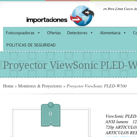
en Peru Lima Cusco Ar
Fotocopiadoras
Ofertas
Detectores
Alimentaria
Co
POLITICAS DE SEGURIDAD
Proyector ViewSonic PLED-
Home
»
Monitores & Proyectores
»
Proyector ViewSonic PLED-W500
0
0
ViewSonic PLED-
ANSI lumens 128
720p ARTICUL
ARTICULOS RE