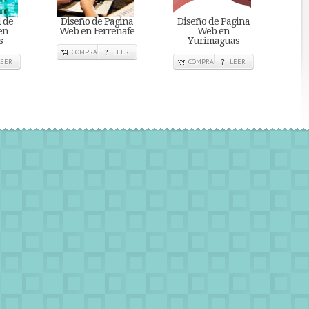
l de
Diseño de Pagina
Diseño de Pagina
en
Web en Ferreñafe
Web en
s
Yurimaguas
COMPRA
LEER
LEER
COMPRA
LEER