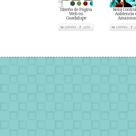
Diseño de Pagina
Reloj Contro
Web en
Asistencia 
Guadalupe
Amazona
COMPRA
LEER
COMPRA