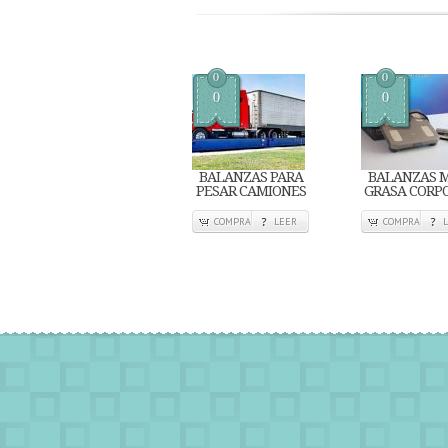
0
0
0
0
BALANZAS PARA
BALANZAS M
PESAR CAMIONES
GRASA CORP
COMPRA
LEER
COMPRA