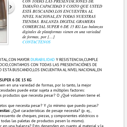
CON TODAS LAS PRESENTACIÓNES DE
TAMAÑO,CAPACIDAD Y COSTO QUE USTED
ESTÁ BUSCANDO,LOS ENCUENTRA AL
NIVEL NACIONAL,EN TODAS NUESTRAS
TIENDAS. BALANZA DIGITAL GRAMERA
COMERCIAL SUPER 6 DE 15 KG Las balanzas
digitales de plataformas vienen en una variedad
de formas, por […]
CONTACTENOS
DURABILIDAD
GITAL,CON MAYOR
Y RESISTENCIIA,CUMPLE
OCIO,CONTAMOS CON TODAS LAS PRESENTACIÓNES DE
 ESTÁ BUSCANDO,LOS ENCUENTRA AL NIVEL NACIONAL,EN
SUPER 6 DE 15 KG
nen en una variedad de formas, por lo tanto, la mejor
cesidades puede estar sujeta a múltiples factores:
s productos que necesita pesar? O ¿Qué volumen tiene el
etos que necesita pesar? Y ¿lo mínimo que puedo pesas?
esitas:
¿Qué características de pesaje necesita? (p. ej.,
recuento de cheques, piezas, y componentes eléctricos o
e todas las paletas de productos pesen lo mismo).
ar en una balanza? Esto dependen en cuanto al material y la