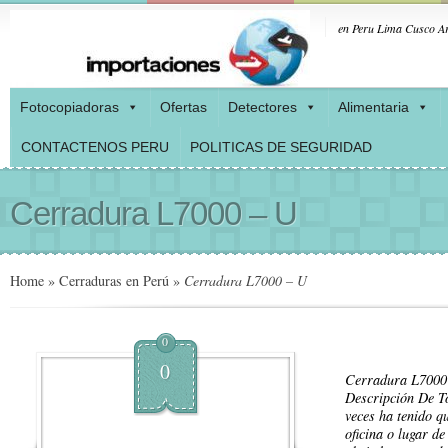
en Peru Lima Cusco Ar
Fotocopiadoras
Ofertas
Detectores
Alimentaria
CONTACTENOS PERU
POLITICAS DE SEGURIDAD
Cerradura L7000 – U
Home
»
Cerraduras en Perú
»
Cerradura L7000 – U
0
0
Cerradura L700
Descripción De 
veces ha tenido q
oficina o lugar de