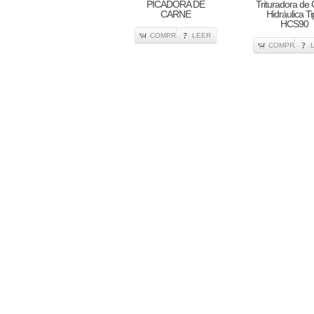
PICADORA DE
Trituradora de
CARNE
Hidráulica T
HCS90
COMPRA
LEER
COMPRA