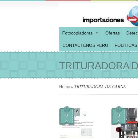
Fotocopiadoras
Ofertas
Detec
CONTACTENOS PERU
POLITICAS
TRITURADORA 
Home
»
TRITURADORA DE CARNE
0
0
0
0