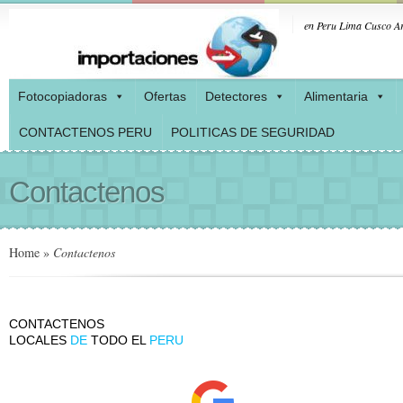
en Peru Lima Cusco Ar
Fotocopiadoras
Ofertas
Detectores
Alimentaria
CONTACTENOS PERU
POLITICAS DE SEGURIDAD
Contactenos
Home
»
Contactenos
CONTACTENOS
LOCALES
DE
TODO EL
PERU