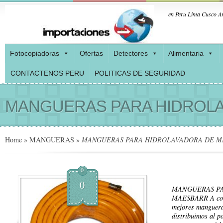
en Peru Lima Cusco Ar
Fotocopiadoras
Ofertas
Detectores
Alimentaria
CONTACTENOS PERU
POLITICAS DE SEGURIDAD
MANGUERAS PARA HIDROL
Home
»
MANGUERAS
»
MANGUERAS PARA HIDROLAVADORA DE M
0
0
MANGUERAS P
MAESBARR A cont
mejores manguera
distribuimos al p