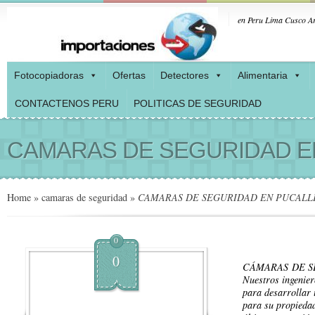
en Peru Lima Cusco Ar
Fotocopiadoras
Ofertas
Detectores
Alimentaria
CONTACTENOS PERU
POLITICAS DE SEGURIDAD
CAMARAS DE SEGURIDAD E
Home
»
camaras de seguridad
»
CAMARAS DE SEGURIDAD EN PUCALL
0
0
CÁMARAS DE S
Nuestros ingenier
para desarrollar 
para su propiedad