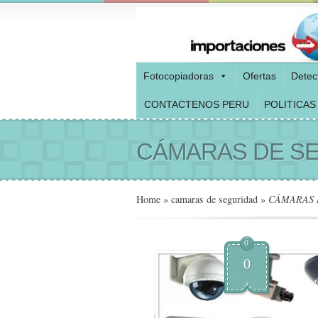
Fotocopiadoras
Ofertas
Detec
CONTACTENOS PERU
POLITICAS
CÁMARAS DE SE
Home
»
camaras de seguridad
»
CÁMARAS 
0
0