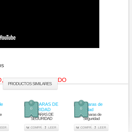
OS
, CONSULTA O PEDIDO
PRODUCTOS SIMILARES
0
0
0
0
e
CÁMARAS DE
Cámaras de
SEGURIDAD
Seguridad
LEER
COMPRA
LEER
COMPRA
LEER