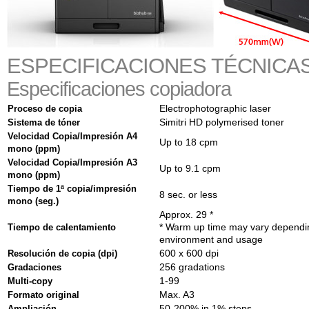
ESPECIFICACIONES TÉCNICAS
Especificaciones copiadora
Proceso de copia
Electrophotographic laser
Sistema de tóner
Simitri HD polymerised toner
Velocidad Copia/Impresión A4
Up to 18 cpm
mono (ppm)
Velocidad Copia/Impresión A3
Up to 9.1 cpm
mono (ppm)
Tiempo de 1ª copia/impresión
8 sec. or less
mono (seg.)
Approx. 29 *
Tiempo de calentamiento
* Warm up time may vary dependin
environment and usage
Resolución de copia (dpi)
600 x 600 dpi
Gradaciones
256 gradations
Multi-copy
1-99
Formato original
Max. A3
Ampliación
50-200% in 1% steps