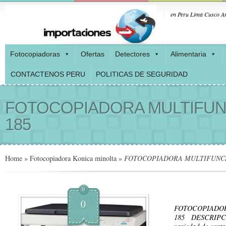
en Peru Lima Cusco Ar
Fotocopiadoras
Ofertas
Detectores
Alimentaria
CONTACTENOS PERU
POLITICAS DE SEGURIDAD
FOTOCOPIADORA MULTIFUNC
185
Home
»
Fotocopiadora Konica minolta
»
FOTOCOPIADORA MULTIFUNCIO
0
0
FOTOCOPIADOR
185 DESCRIPCIÓ