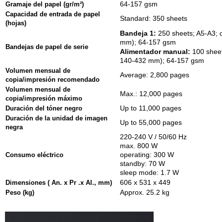
Gramaje del papel (gr/m²)
64-157 gsm
Capacidad de entrada de papel
Standard: 350 sheets
(hojas)
Bandeja 1:
250 sheets; A5-A3; 
mm); 64-157 gsm
Bandejas de papel de serie
Alimentador manual:
100 sheet
140-432 mm); 64-157 gsm
Volumen mensual de
Average: 2,800 pages
copia/impresión recomendado
Volumen mensual de
Max.: 12,000 pages
copia/impresión máximo
Duración del tóner negro
Up to 11,000 pages
Duración de la unidad de imagen
Up to 55,000 pages
negra
220-240 V / 50/60 Hz
max. 800 W
Consumo eléctrico
operating: 300 W
standby: 70 W
sleep mode: 1.7 W
Dimensiones ( An. x Pr .x Al., mm)
606 x 531 x 449
Peso (kg)
Approx. 25.2 kg