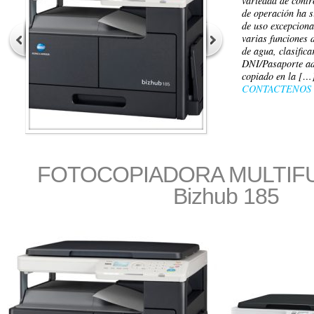
variedad de contr
de operación ha s
de uso excepciona
varias funciones 
de agua, clasific
DNI/Pasaporte adv
copiado en la […
CONTACTENOS
FOTOCOPIADORA MULTIF
Bizhub 185