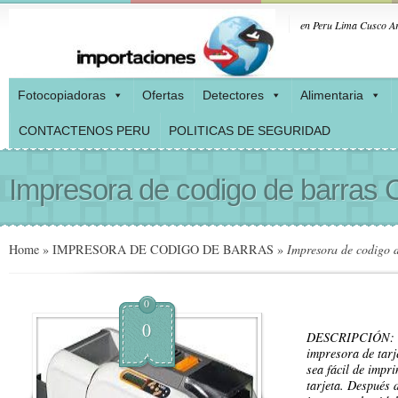
en Peru Lima Cusco Ar
Fotocopiadoras
Ofertas
Detectores
Alimentaria
CONTACTENOS PERU
POLITICAS DE SEGURIDAD
Impresora de codigo de barras
Home
»
IMPRESORA DE CODIGO DE BARRAS
»
Impresora de codigo 
0
0
DESCRIPCIÓN: El
impresora de tarj
sea fácil de impr
tarjeta. Después 