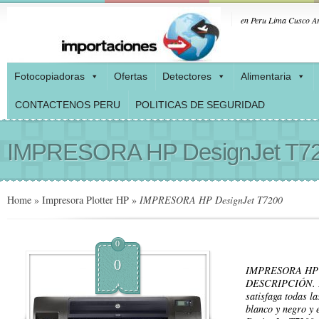
en Peru Lima Cusco Ar
Fotocopiadoras
Ofertas
Detectores
Alimentaria
CONTACTENOS PERU
POLITICAS DE SEGURIDAD
IMPRESORA HP DesignJet T7
Home
»
Impresora Plotter HP
»
IMPRESORA HP DesignJet T7200
0
0
IMPRESORA HP 
DESCRIPCIÓN. Po
satisfaga todas la
blanco y negro y 