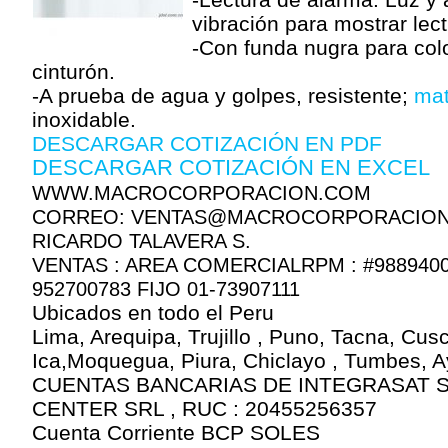
vibración para mostrar lect
-Con funda nugra para col
cinturón.
-A prueba de agua y golpes, resistente;
mat
inoxidable.
DESCARGAR COTIZACIÓN EN PDF
DESCARGAR COTIZACIÓN EN EXCEL
WWW.MACROCORPORACION.COM
CORREO: VENTAS@MACROCORPORACIO
RICARDO TALAVERA S.
VENTAS : AREA COMERCIALRPM : #9889400
952700783 FIJO 01-73907111
Ubicados en todo el Peru
Lima, Arequipa, Trujillo , Puno, Tacna, Cus
Ica,Moquegua, Piura, Chiclayo , Tumbes, 
CUENTAS BANCARIAS DE INTEGRASAT 
CENTER SRL , RUC : 20455256357
Cuenta Corriente BCP SOLES