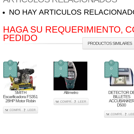
NO HAY ARTICULOS RELACIONA
HAGA SU REQUERIMIENTO, C
PEDIDO
PRODUCTOS SIMILARES
0
0
0
0
0
0
SMITH
Altímetro
DETECTOR D
Escarificadora FS351
BILLETES
28HP Motor Robin
ACCUBANKE
COMPRA
LEER
D500
COMPRA
LEER
COMPRA
LE