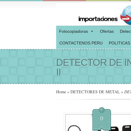
Fotocopiadoras
Ofertas
Detec
CONTACTENOS PERU
POLITICAS
DETECTOR DE I
II
Home
»
DETECTORES DE METAL
»
DET
0
0