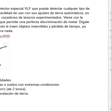
tector especial VLF que puede detectar cualquier tipo de
facilidad de uso con sus ajustes de tierra automáticos, es
 y cazadores de tesoros experimentados. Viene con la
o que permite una perfecta discriminación de metal. Dígale
olo le traen objetos inservibles y pérdida de tiempo, ya
ara nada.
didades.
mas o suelos con extremas condiciones.
erro (de 2 tonos).
celación de tierra.