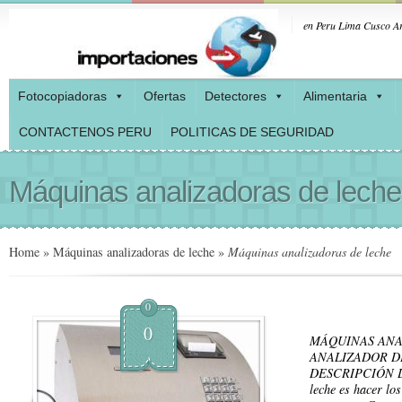
en Peru Lima Cusco Ar
Fotocopiadoras
Ofertas
Detectores
Alimentaria
CONTACTENOS PERU
POLITICAS DE SEGURIDAD
Máquinas analizadoras de leche
Home
»
Máquinas analizadoras de leche
»
Máquinas analizadoras de leche
0
0
MÁQUINAS ANA
ANALIZADOR D
DESCRIPCIÓN La 
leche es hacer los