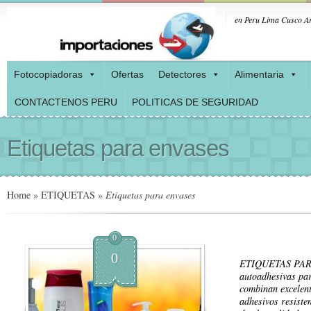
en Peru Lima Cusco Ar
Fotocopiadoras
Ofertas
Detectores
Alimentaria
CONTACTENOS PERU
POLITICAS DE SEGURIDAD
Etiquetas para envases
Home
»
ETIQUETAS
»
Etiquetas para envases
0
0
ETIQUETAS PARA
autoadhesivas par
combinan excelent
adhesivos resiste