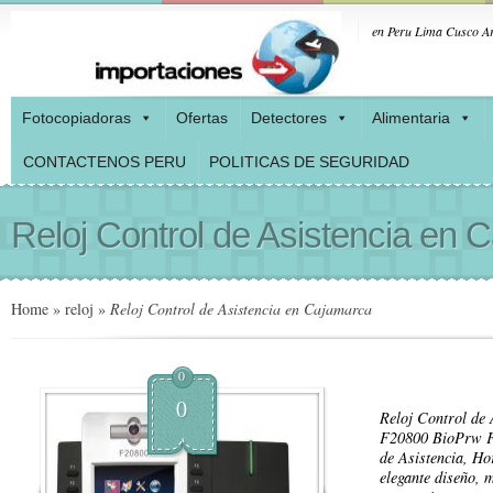
en Peru Lima Cusco Ar
Fotocopiadoras
Ofertas
Detectores
Alimentaria
CONTACTENOS PERU
POLITICAS DE SEGURIDAD
Reloj Control de Asistencia en 
Home
»
reloj
»
Reloj Control de Asistencia en Cajamarca
0
0
Reloj Control de
F20800 BioPrw F2
de Asistencia, Ho
elegante diseño, m