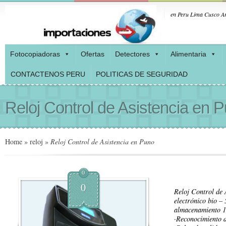
en Peru Lima Cusco Ar
Fotocopiadoras
Ofertas
Detectores
Alimentaria
CONTACTENOS PERU
POLITICAS DE SEGURIDAD
Reloj Control de Asistencia en 
Home
»
reloj
»
Reloj Control de Asistencia en Puno
0
0
Reloj Control de 
electrónico bio –
almacenamiento 1
·Reconocimiento d