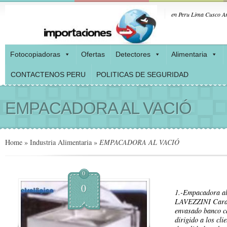
en Peru Lima Cusco Ar
Fotocopiadoras
Ofertas
Detectores
Alimentaria
CONTACTENOS PERU
POLITICAS DE SEGURIDAD
EMPACADORA AL VACIÓ
Home
»
Industria Alimentaria
»
EMPACADORA AL VACIÓ
0
0
1.-Empacadora a
LAVEZZINI Caract
envasado banco c
dirigido a los cli