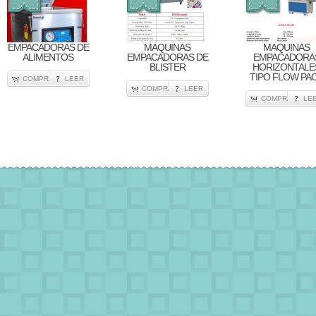
EMPACADORAS DE
MAQUINAS
MAQUINAS
ALIMENTOS
EMPACADORAS DE
EMPACADORA
BLISTER
HORIZONTALE
TIPO FLOW PA
COMPRA
LEER
COMPRA
LEER
COMPRA
LE