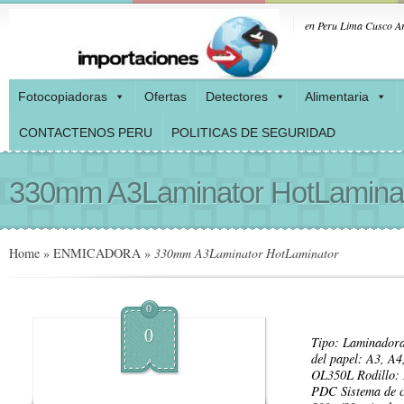
en Peru Lima Cusco Ar
Fotocopiadoras
Ofertas
Detectores
Alimentaria
CONTACTENOS PERU
POLITICAS DE SEGURIDAD
330mm A3Laminator HotLamina
Home
»
ENMICADORA
»
330mm A3Laminator HotLaminator
0
0
Tipo: Laminadora
del papel: A3, A
OL350L Rodillo: 2
PDC Sistema de c