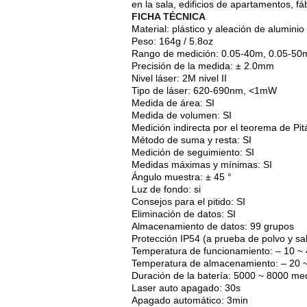
en la sala, edificios de apartamentos, fá
FICHA TÉCNICA
Material: plástico y aleación de aluminio
Peso: 164g / 5.8oz
Rango de medición: 0.05-40m, 0.05-50m
Precisión de la medida: ± 2.0mm
Nivel láser: 2M nivel II
Tipo de láser: 620-690nm, <1mW
Medida de área: SI
Medida de volumen: SI
Medición indirecta por el teorema de Pit
Método de suma y resta: SI
Medición de seguimiento: SI
Medidas máximas y mínimas: SI
Ángulo muestra: ± 45 °
Luz de fondo: si
Consejos para el pitido: SI
Eliminación de datos: SI
Almacenamiento de datos: 99 grupos
Protección IP54 (a prueba de polvo y sal
Temperatura de funcionamiento: – 10 ~ 
Temperatura de almacenamiento: – 20 ~
Duración de la batería: 5000 ~ 8000 me
Laser auto apagado: 30s
Apagado automático: 3min