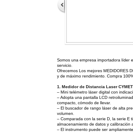
Somos una empresa importadora líder e
servicio.
Ofrecemos Los mejores MEDIDORES DE
y de máximo rendimiento. Compra 100
1. Medidor de Distancia Laser CYME
– Mini telémetro láser digital con indica
– Adopta una pantalla LCD retroiluminad
compacto, cómodo de llevar.
– El buscador de rango láser de alta prec
volumen.
– Comparada con la serie D, la serie E t
almacenamiento de datos y calibración 
– El instrumento puede ser ampliamente u