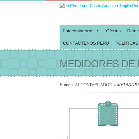
Fotocopiadoras
Ofertas
Detec
CONTACTENOS PERU
POLITICAS
MEDIDORES DE 
Home
»
AUTONIVELADOR
»
MEDIDORES
0
0