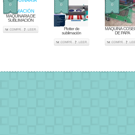
0
0
0
MAQUINARIA DE
SUBLIMACIÓN
Plotter de
MAQUINA COSE
COMPRA
LEER
sublimación
DE PAPA
COMPRA
LEER
COMPRA
LE