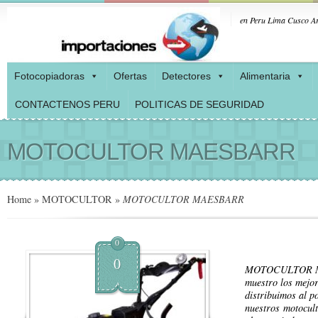
en Peru Lima Cusco Ar
Fotocopiadoras
Ofertas
Detectores
Alimentaria
CONTACTENOS PERU
POLITICAS DE SEGURIDAD
MOTOCULTOR MAESBARR
Home
»
MOTOCULTOR
»
MOTOCULTOR MAESBARR
0
0
MOTOCULTOR MA
muestro los mejor
distribuimos al p
nuestros motocul