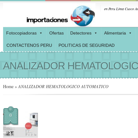
en Peru Lima Cusco Ar
Fotocopiadoras
Ofertas
Detectores
Alimentaria
CONTACTENOS PERU
POLITICAS DE SEGURIDAD
ANALIZADOR HEMATOLOGI
Home
»
ANALIZADOR HEMATOLOGICO AUTOMATICO
0
0