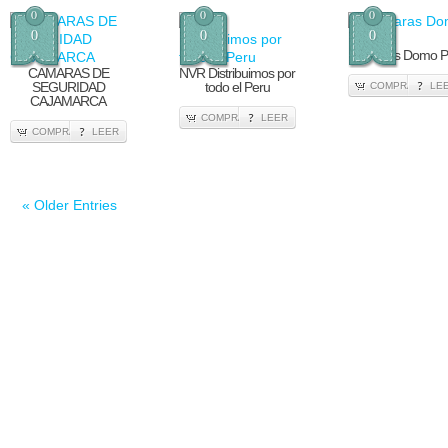
0
0
0
0
0
0
Camaras Domo 
CAMARAS DE
NVR Distribuimos por
SEGURIDAD
todo el Peru
COMPRA
LE
CAJAMARCA
COMPRA
LEER
COMPRA
LEER
« Older Entries