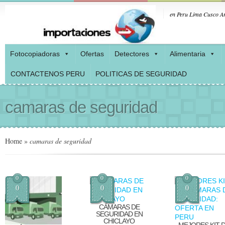
en Peru Lima Cusco Ar
Fotocopiadoras
Ofertas
Detectores
Alimentaria
CONTACTENOS PERU
POLITICAS DE SEGURIDAD
camaras de seguridad
Home
»
camaras de seguridad
0
0
0
0
0
0
CÁMARAS DE
SEGURIDAD EN
CHICLAYO