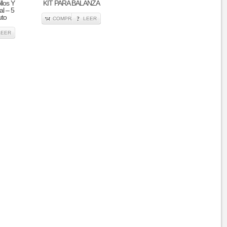
los Y
KIT PARA BALANZA
l – 5
uto
COMPRA
LEER
LEER