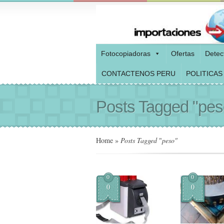
Fotocopiadoras
Ofertas
Detec
CONTACTENOS PERU
POLITICAS
Posts Tagged "pes
Home
»
Posts Tagged
"
peso"
0
0
0
0