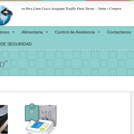
en Peru Lima Cusco Arequipa Trujillo Puno Tacna :: Venta y Compra
tores
Alimentaria
Control de Asistencia
Contactenos
 DE SEGURIDAD
o"
0
0