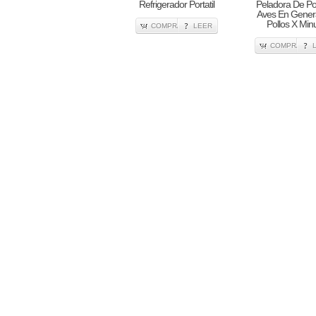
Refrigerador Portatil
Peladora De Pol
Aves En Genera
Pollos X Min
COMPRA
LEER
COMPRA