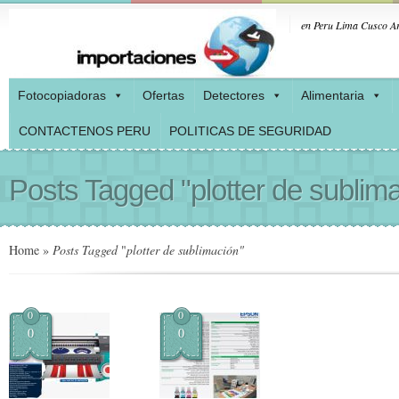
en Peru Lima Cusco Ar
Fotocopiadoras
Ofertas
Detectores
Alimentaria
CONTACTENOS PERU
POLITICAS DE SEGURIDAD
Posts Tagged "plotter de sublim
Home
»
Posts Tagged
"
plotter de sublimación"
0
0
0
0