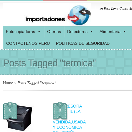
en Peru Lima Cusco Ar
Fotocopiadoras
Ofertas
Detectores
Alimentaria
CONTACTENOS PERU
POLITICAS DE SEGURIDAD
Posts Tagged "termica"
Home
»
Posts Tagged
"
termica"
0
0
0
0