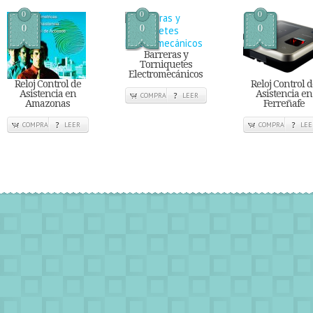
0
0
0
0
0
0
Barreras y
Torniquetes
Electromecánicos
Reloj Control de
Reloj Control 
Asistencia en
Asistencia en
COMPRA
LEER
Amazonas
Ferreñafe
COMPRA
LEER
COMPRA
LEE