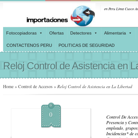
en Peru Lima Cusco Ar
Fotocopiadoras
Ofertas
Detectores
Alimentaria
CONTACTENOS PERU
POLITICAS DE SEGURIDAD
Reloj Control de Asistencia en L
Home
»
Control de Accesos
»
Reloj Control de Asistencia en La Libertad
0
0
Control De Acces
Presencia y Cont
empleado, grupos,
Incidencias* de c