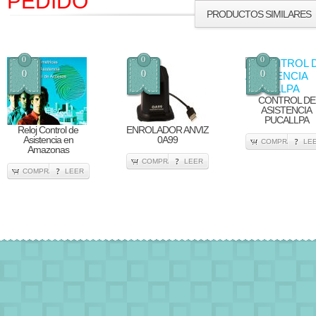
PEDIDO
PRODUCTOS SIMILARES
0
0
0
0
0
0
CONTROL DE
ASISTENCIA
PUCALLPA
Reloj Control de
ENROLADOR ANVIZ
Asistencia en
0A99
COMPRA
LE
Amazonas
COMPRA
LEER
COMPRA
LEER