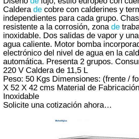
de
Diseño
lujo, estilo europeo con cue
de
Caldera
cobre con calderines y ter
independientes para cada grupo. Chas
de
resistente a la corrosión, zona
traba
inoxidable. Dos salidas de vapor y una
agua caliente. Motor bomba incorporad
electrónico del nivel de agua en la ca
automática. Presenta 2 grupos. Consu
220 V Caldera de 11,5 L
Peso: 50 Kgs Dimensiones: (frente / fo
X 52 X 42 cms Material de Fabricació
Inoxidable
Solicite una cotización ahora…