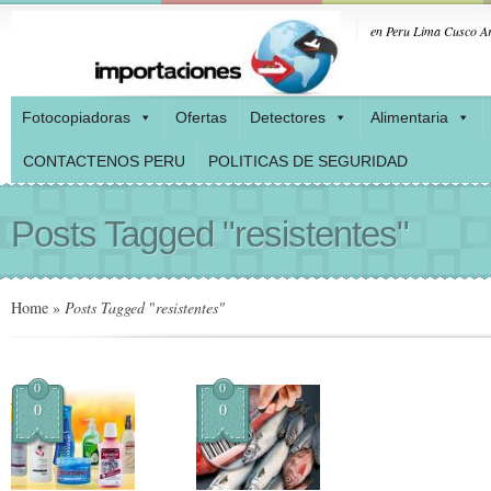
en Peru Lima Cusco Ar
Fotocopiadoras
Ofertas
Detectores
Alimentaria
CONTACTENOS PERU
POLITICAS DE SEGURIDAD
Posts Tagged "resistentes"
Home
»
Posts Tagged
"
resistentes"
0
0
0
0