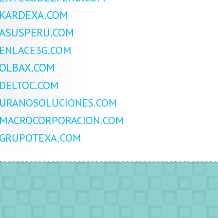
KARDEXA.COM
ASUSPERU.COM
ENLACE3G.COM
OLBAX.COM
DELTOC.COM
URANOSOLUCIONES.COM
MACROCORPORACION.COM
GRUPOTEXA.COM